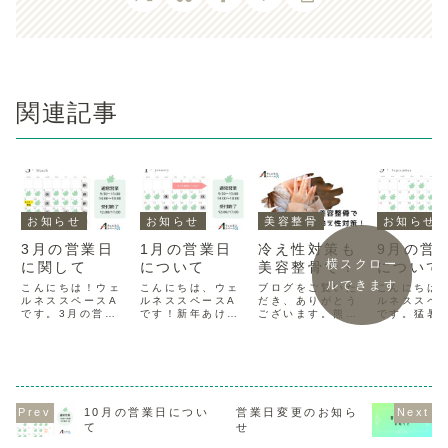
関連記事
お知らせ
お知らせ
美容整骨
お知らせ
3月の営業日
1月の営業日
冷え性対策も
9月の営
横スクロー
に関して
について
美容整骨で！
について
ルできます
こんにちは！ウェ
こんにちは、ウェ
ブログをご覧いた
こんにちは
ルネススペースA
ルネススペースA
だき、ありがとう
ルネススペ
です。3月の営業
です！新年あけま
ございます。熊本
です。猛暑
日はこちらとなり
しておめでとうご
県・益城町の自宅
いた8月で
ます、どうぞよろ
ざいます、今年も
サロン「ウェルネ
そんな暑さ
しくお願いいたし
どうぞよろしくお
ススペースA」で
わらずたく
ます！早いもので
願い致します！こ
す。強い寒波が流
お客様にご
もう3月、暖かい
ちら今月（2026
れ込み、朝晩とも
ただきまし
なと感じる日も増
年1月）の営業日
に厳しい寒さとな
うもありが
えてきましたね♪し
となります。22日
っている今日この
ざいました
10月の営業日につい
営業日変更のお知ら
かしまだまだ寒さ
および24日以外は
頃…みなさまはい
は9月の営
て
せ
が残る日もありま
通常営業となって
かがお過ごしでし
ついてのお
す。体調管理に気
おります。ご予
ょうか？今回は
です。オー