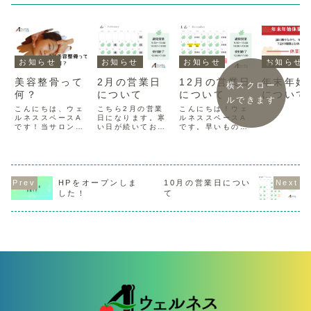
お知らせ
お知らせ
お知らせ
お知らせ
美容整骨って
2月の営業日
12月の営業日
年末年始
横スクロー
何？
について
について
について
ルできます
こんにちは、ウェ
こちら2月の営業
こんにちは！ウェ
ルネススペースA
日になります。寒
ルネススペースA
です！当サロンの
い日が続いており
です。早いもので
メインメニューで
ますが、当サロン
もう年の暮れ、寒
ある「美容整骨」
は元気に営業して
い中今月もお越し
ボキボキしない、
おります！あたた
いただき誠にあり
痛くない、なのに
かい空間で、リラ
がとうございまし
美容と健康が同時
ックスして施術を
た！こちら来月12
にケアできる魔法
いただけるようご
月の営業日カレン
HPをオープンしま
10月の営業日につい
のような骨格矯正
準備しておりま
ダーとなります。
した！
て
です。当サロンに
す。バレンタイン
28日より年末年始
おける、現時点で
にちなんだイベン
休業に入ります
のリピート率は驚
トも予定しており
が、それまでは通
異の「100％」体
ます❤️みなさまの
常通り元気に営業
験して下さった...
お越しをお待ち
いたします！来...
し...