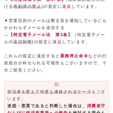
ける
再勧誘の禁止
)の規定に
違反
しています。
▼営業目的のメールは断る旨を通知しているにも
かかわらずメールを送信する
→
【特定電子メール法 第3条】
（特定電子メー
ルの
送信制限
)の規定に
違反
しています。
これらの規定に違反すると
業務停止命令
などの行
政処分が科せられる可能性もございますので、十
分ご留意ください。
担当者を変えて何度も連絡されるケース
もござ
います。
迷惑・悪質であると判断した場合は、
消費者庁
ならびに経済産業局への報告
を検討する場合も