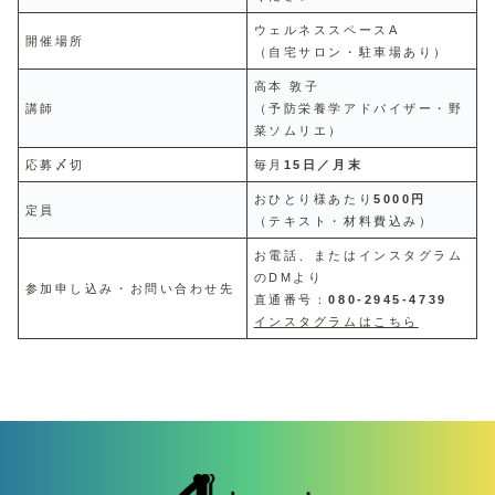
ウェルネススペースA
開催場所
（自宅サロン・駐車場あり）
高本 敦子
講師
（予防栄養学アドバイザー・野
菜ソムリエ）
応募〆切
毎月
15日／月末
おひとり様あたり
5000円
定員
（テキスト・材料費込み）
お電話、またはインスタグラム
のDMより
参加申し込み・お問い合わせ先
直通番号：
080-2945-4739
インスタグラムはこちら